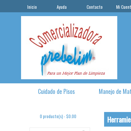
Inicio
Ayuda
Contacto
Mi Cuen
Cuidado de Pisos
Manejo de Mat
0 producto(s) - $0.00
Herramien