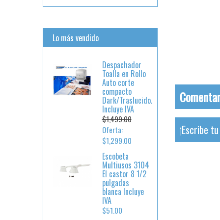
Lo más vendido
Despachador
Toalla en Rollo
Auto corte
compacto
Comentari
Dark/Traslucido.
Incluye IVA
$1,499.00
¡Escribe t
Oferta:
$1,299.00
Escobeta
Multiusos 3104
El castor 8 1/2
pulgadas
blanca Incluye
IVA
$51.00