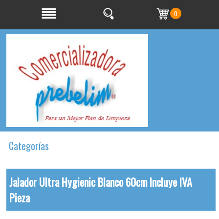
0
Categorías
Jalador Ultra Hygienic Blanco 60cm Incluye IVA
Pieza