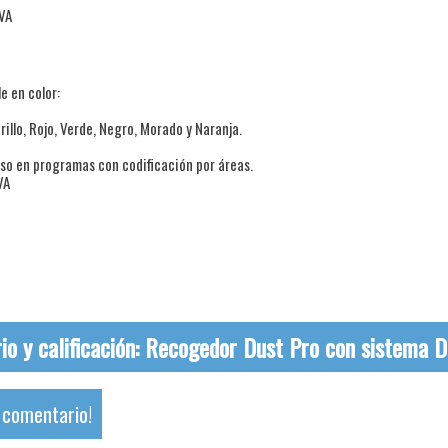
IVA
e en color:
rillo, Rojo, Verde, Negro, Morado y Naranja.
uso en programas con codificación por áreas.
VA
o y calificación:
Recogedor Dust Pro con sistema 
u comentario!