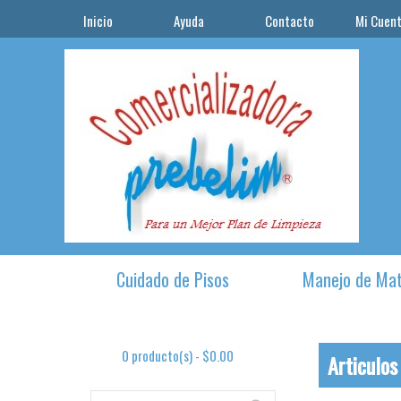
Inicio
Ayuda
Contacto
Mi Cuen
Cuidado de Pisos
Manejo de Mat
0 producto(s) - $0.00
Articulos