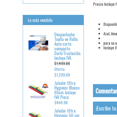
Precio Incluye 
Lo más vendido
Disponibl
Azul, Ama
Despachador
Toalla en Rollo
para su 
Auto corte
Incluye I
compacto
Dark/Traslucido.
Incluye IVA
$1,499.00
Oferta:
$1,299.00
Jalador Ultra
Hygienic Blanco
Comentari
60cm Incluye
IVA Pieza
$440.98
¡Escribe t
Jalador Ultra
Hygienic 50 cm