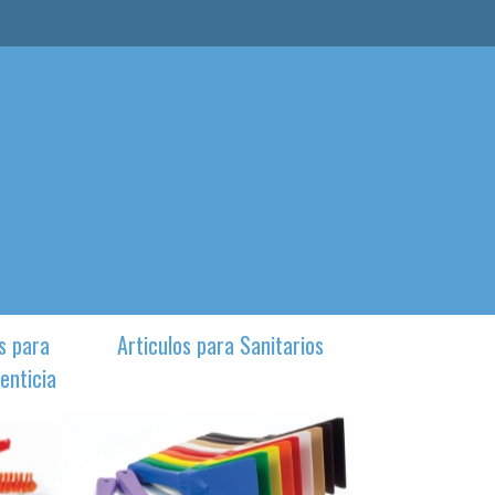
s para
Articulos para Sanitarios
enticia