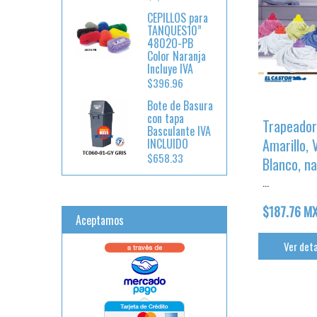
CEPILLOS para
TANQUES10”
4802O-PB
Color Naranja
Incluye IVA
$396.96
Bote de Basura
con tapa
Trapeador 
Basculante IVA
Amarillo, 
INCLUIDO
$658.33
Blanco, n
...
$187.76 M
Aceptamos
Ver deta