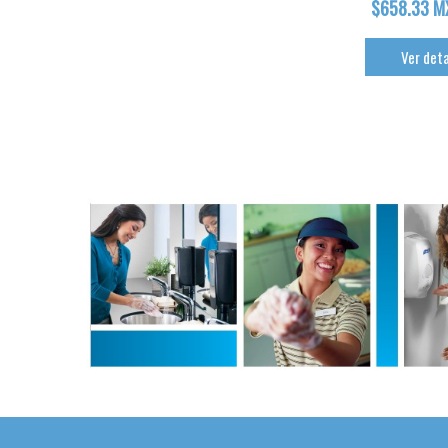
$658.33 M
Ver deta