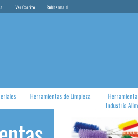
ta
Ver Carrito
Rubbermaid
eriales
Herramientas de Limpieza
Herramienta
Industria Alim
entas