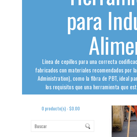
para Ind
Alime
Línea de cepillos para una correcta codifica
fabricados con materiales recomendados por la
Administration), como la fibra de PBT, ideal p
los requisitos que una herramienta que es
0 producto(s) - $0.00