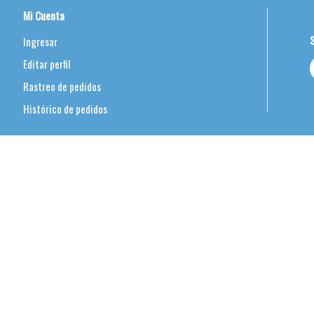
Mi Cuenta
Ingresar
Editar perfil
Rastreo de pedidos
Histórico de pedidos
onmutador: 55-8939-2103 / 55 8939-2104
 whatsApp 55-1647-0193
tsApp 55-5944-5084
cializadoraprebelim.com
o Piedad Iztacalco Ciudad de Mexico C.P. 08200