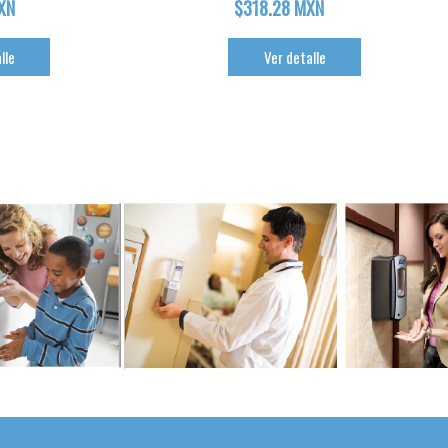
XN
$318.28 MXN
lle
Ver detalle