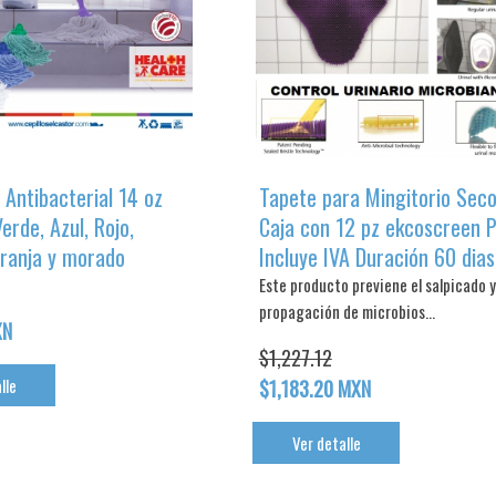
Antibacterial 14 oz
Tapete para Mingitorio Seco
Verde, Azul, Rojo,
Caja con 12 pz ekcoscreen P
aranja y morado
Incluye IVA Duración 60 dias
Este producto previene el salpicado y
propagación de microbios...
XN
$1,227.12
lle
$1,183.20 MXN
Ver detalle