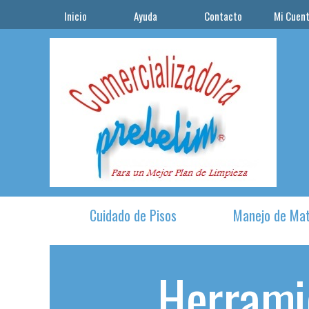
Inicio
Ayuda
Contacto
Mi Cuen
Cuidado de Pisos
Manejo de Mat
Herrami