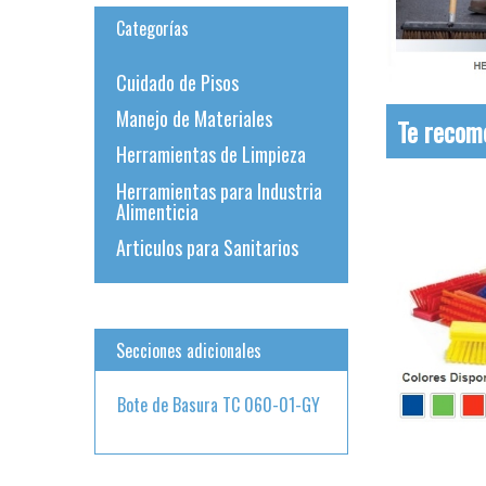
Categorías
Cuidado de Pisos
Manejo de Materiales
Te reco
Herramientas de Limpieza
Herramientas para Industria
Alimenticia
Articulos para Sanitarios
Secciones adicionales
Bote de Basura TC 060-01-GY