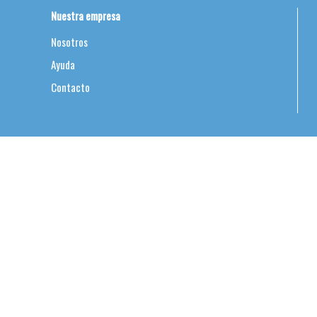
Nuestra empresa
Nosotros
Ayuda
Contacto
C
Ciudad de Mexico:
Queretaro: wha
ventasmexico@comer
Sur 75 A Num 4309 Col. Viaduct