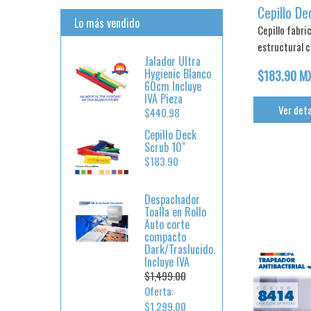
Cepillo De
Lo más vendido
Cepillo fabri
estructural c
Jalador Ultra
Hygienic Blanco
$183.90 M
60cm Incluye
IVA Pieza
Ver deta
$440.98
Cepillo Deck
Scrub 10"
$183.90
Despachador
Toalla en Rollo
Auto corte
compacto
Dark/Traslucido.
Incluye IVA
$1,499.00
Oferta:
$1,299.00