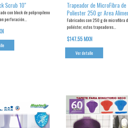
ck Scrub 10"
Trapeador de MicroFibra de
Poliester 250 gr Area Alimen
cado con block de polipropileno
on perforación...
Fabricados con 250 g de microfibra 
poliéster, estos trapeadores...
XN
$147.55 MXN
lle
Ver detalle