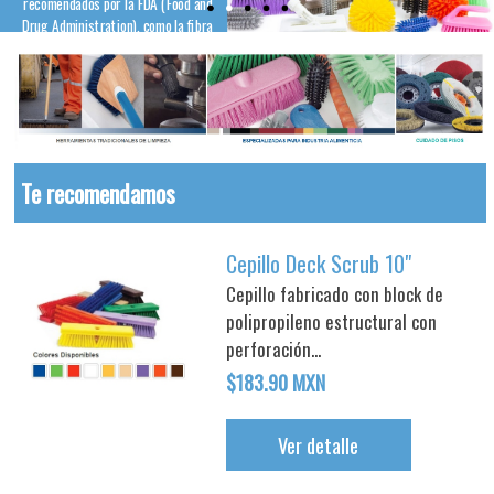
recomendados por la FDA (Food and
Drug Administration), como la fibra
de PBT, ideal para cumplir con todos
los requisitos que una herramienta
que estará en contacto con
alimentos.
Te recomendamos
Cepillo Deck Scrub 10"
Cepillo fabricado con block de
polipropileno estructural con
perforación...
$183.90 MXN
Ver detalle