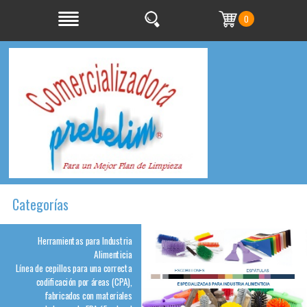
0
Categorías
Herramientas para Industria
Alimenticia
Línea de cepillos para una correcta
codificación por áreas (CPA),
fabricados con materiales